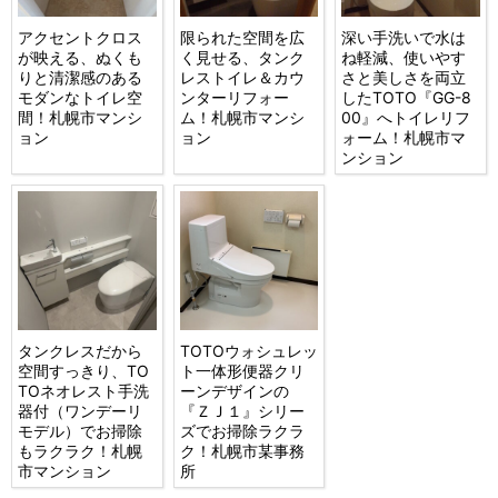
アクセントクロス
限られた空間を広
深い手洗いで水は
が映える、ぬくも
く見せる、タンク
ね軽減、使いやす
りと清潔感のある
レストイレ＆カウ
さと美しさを両立
モダンなトイレ空
ンターリフォー
したTOTO『GG-8
間！札幌市マンシ
ム！札幌市マンシ
00』へトイレリフ
ョン
ョン
ォーム！札幌市マ
ンション
タンクレスだから
TOTOウォシュレッ
空間すっきり、TO
ト一体形便器クリ
TOネオレスト手洗
ーンデザインの
器付（ワンデーリ
『ＺＪ１』シリー
モデル）でお掃除
ズでお掃除ラクラ
もラクラク！札幌
ク！札幌市某事務
市マンション
所