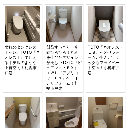
憧れのタンクレス
凹凸すっきり、空
TOTO『ネオレスト
トイレ、TOTO『ネ
間ひろびろ！丸み
ＬＳ』へのリフォ
オレスト』で叶え
を帯びたデザイン
ームが生んだ、シ
るホテルのような
が美しいTOTO『ピ
ックなプライベー
上質空間！札幌市
ュアレストＥＸ』
ト空間！小樽市戸
戸建
＋ＷＬ『アプリコ
建
ットＦ１』へトイ
レリフォーム！札
幌市戸建