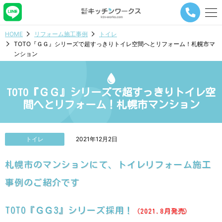
メ
ニ
ュ
HOME
リフォーム施工事例
トイレ
ー
TOTO『ＧＧ』シリーズで超すっきりトイレ空間へとリフォーム！札幌市マ
ナ
ンション
ビ
ゲ
ー
シ
TOTO『ＧＧ』シリーズで超すっきりトイレ空
ョ
間へとリフォーム！札幌市マンション
ン
ボ
タ
ン
トイレ
2021年12月2日
札幌市のマンションにて、トイレリフォーム施工
事例のご紹介です
TOTO『ＧＧ3』シリーズ採用！
（2021.8月発売）