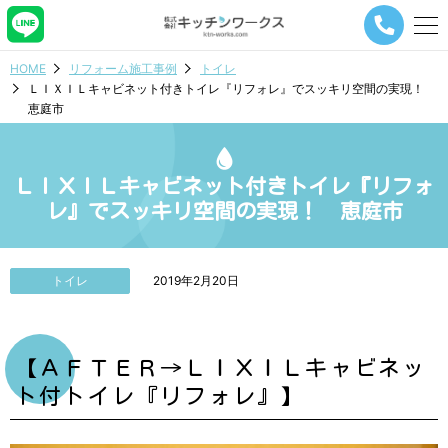
メ
ニ
ュ
HOME
リフォーム施工事例
トイレ
ー
ＬＩＸＩＬキャビネット付きトイレ『リフォレ』でスッキリ空間の実現！
ナ
恵庭市
ビ
ゲ
ー
シ
ＬＩＸＩＬキャビネット付きトイレ『リフォ
ョ
レ』でスッキリ空間の実現！ 恵庭市
ン
ボ
タ
ン
トイレ
2019年2月20日
【ＡＦＴＥＲ→ＬＩＸＩＬキャビネッ
ト付トイレ『リフォレ』】