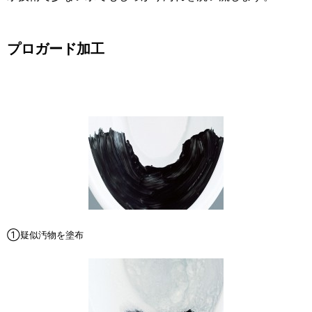
プロガード加工
①疑似汚物を塗布