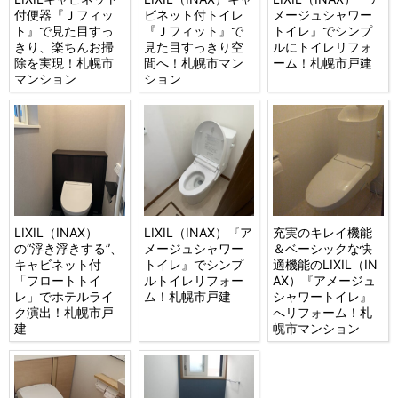
付便器『Ｊフィッ
ビネット付トイレ
メージュシャワー
ト』で見た目すっ
『Ｊフィット』で
トイレ』でシンプ
きり、楽ちんお掃
見た目すっきり空
ルにトイレリフォ
除を実現！札幌市
間へ！札幌市マン
ーム！札幌市戸建
マンション
ション
LIXIL（INAX）
LIXIL（INAX）『ア
充実のキレイ機能
の“浮き浮きする”、
メージュシャワー
＆ベーシックな快
キャビネット付
トイレ』でシンプ
適機能のLIXIL（IN
「フロートトイ
ルトイレリフォー
AX）『アメージュ
レ」でホテルライ
ム！札幌市戸建
シャワートイレ』
ク演出！札幌市戸
へリフォーム！札
建
幌市マンション