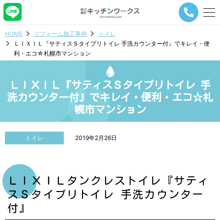
メ
ニ
ュ
HOME
リフォーム施工事例
トイレ
ー
ＬＩＸＩＬ『サティスＳタイプリトイレ 手洗カウンター付』でキレイ・便
ナ
利・エコ☆札幌市マンション
ビ
ゲ
ー
ＬＩＸＩＬ『サティスＳタイプリトイレ 手
シ
ョ
洗カウンター付』でキレイ・便利・エコ☆札
ン
幌市マンション
ボ
タ
ン
トイレ
2019年2月26日
ＬＩＸＩＬタンクレストイレ『サティ
スＳタイプリトイレ 手洗カウンター
付』