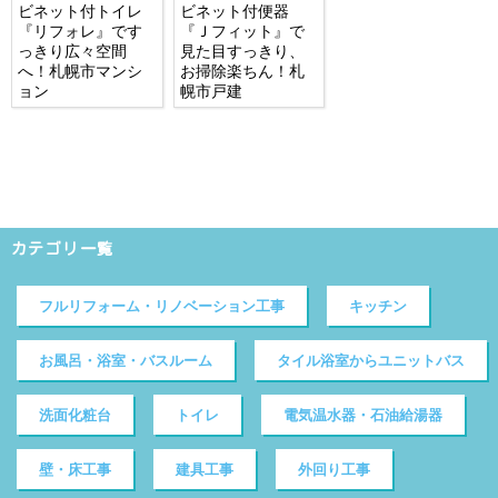
ビネット付トイレ
ビネット付便器
『リフォレ』です
『Ｊフィット』で
っきり広々空間
見た目すっきり、
へ！札幌市マンシ
お掃除楽ちん！札
ョン
幌市戸建
カテゴリ一覧
フルリフォーム・リノベーション工事
キッチン
お風呂・浴室・バスルーム
タイル浴室からユニットバス
洗面化粧台
トイレ
電気温水器・石油給湯器
壁・床工事
建具工事
外回り工事