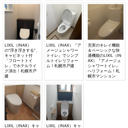
LIXIL（INAX）
LIXIL（INAX）『ア
充実のキレイ機能
の“浮き浮きする”、
メージュシャワー
＆ベーシックな快
キャビネット付
トイレ』でシンプ
適機能のLIXIL（IN
「フロートトイ
ルトイレリフォー
AX）『アメージュ
レ」でホテルライ
ム！札幌市戸建
シャワートイレ』
ク演出！札幌市戸
へリフォーム！札
建
幌市マンション
LIXIL（INAX）キャ
LIXIL（INAX）キャ