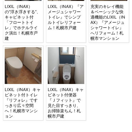
LIXIL（INAX）
LIXIL（INAX）『ア
充実のキレイ機能
の“浮き浮きする”、
メージュシャワー
＆ベーシックな快
キャビネット付
トイレ』でシンプ
適機能のLIXIL（IN
「フロートトイ
ルトイレリフォー
AX）『アメージュ
レ」でホテルライ
ム！札幌市戸建
シャワートイレ』
ク演出！札幌市戸
へリフォーム！札
建
幌市マンション
LIXIL（INAX）キャ
LIXIL（INAX）キャ
ビネット付トイレ
ビネット付便器
『リフォレ』です
『Ｊフィット』で
っきり広々空間
見た目すっきり、
へ！札幌市マンシ
お掃除楽ちん！札
ョン
幌市戸建