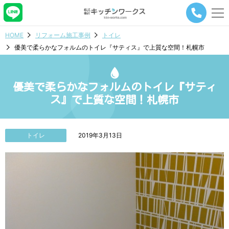
メ
ニ
ュ
HOME
リフォーム施工事例
トイレ
ー
優美で柔らかなフォルムのトイレ『サティス』で上質な空間！札幌市
ナ
ビ
ゲ
ー
優美で柔らかなフォルムのトイレ『サティ
シ
ス』で上質な空間！札幌市
ョ
ン
ボ
タ
トイレ
2019年3月13日
ン