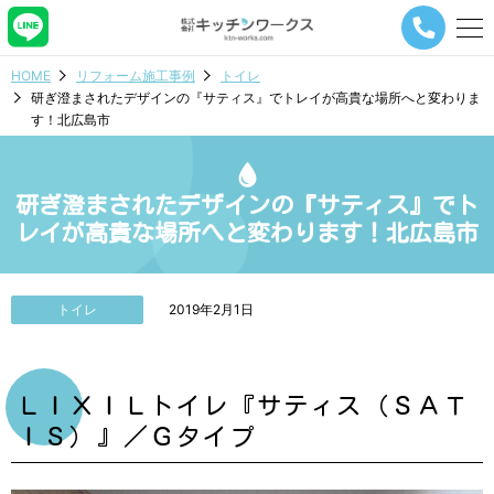
メ
ニ
ュ
HOME
リフォーム施工事例
トイレ
ー
研ぎ澄まされたデザインの『サティス』でトレイが高貴な場所へと変わりま
ナ
す！北広島市
ビ
ゲ
ー
シ
研ぎ澄まされたデザインの『サティス』でト
ョ
レイが高貴な場所へと変わります！北広島市
ン
ボ
タ
ン
トイレ
2019年2月1日
ＬＩＸＩＬトイレ『サティス（ＳＡＴ
ＩＳ）』／Ｇタイプ