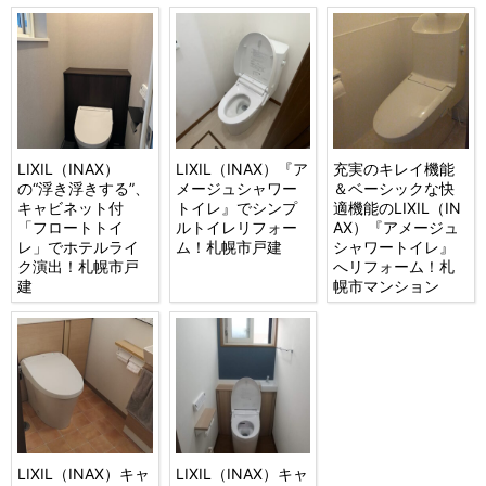
LIXIL（INAX）
LIXIL（INAX）『ア
充実のキレイ機能
の“浮き浮きする”、
メージュシャワー
＆ベーシックな快
キャビネット付
トイレ』でシンプ
適機能のLIXIL（IN
「フロートトイ
ルトイレリフォー
AX）『アメージュ
レ」でホテルライ
ム！札幌市戸建
シャワートイレ』
ク演出！札幌市戸
へリフォーム！札
建
幌市マンション
LIXIL（INAX）キャ
LIXIL（INAX）キャ