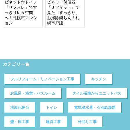
ビネット付トイレ
ビネット付便器
『リフォレ』です
『Ｊフィット』で
っきり広々空間
見た目すっきり、
へ！札幌市マンシ
お掃除楽ちん！札
ョン
幌市戸建
カテゴリ一覧
フルリフォーム・リノベーション工事
キッチン
お風呂・浴室・バスルーム
タイル浴室からユニットバス
洗面化粧台
トイレ
電気温水器・石油給湯器
壁・床工事
建具工事
外回り工事