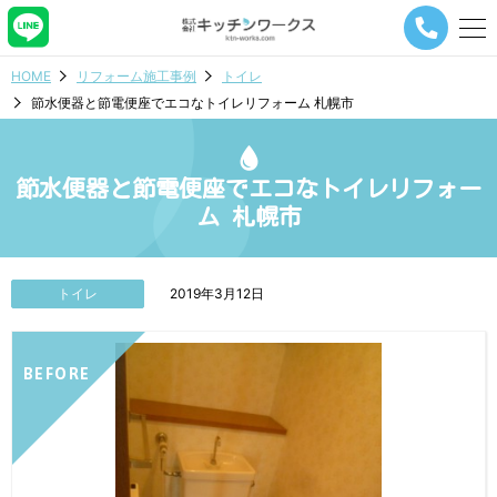
メ
ニ
ュ
HOME
リフォーム施工事例
トイレ
ー
節水便器と節電便座でエコなトイレリフォーム 札幌市
ナ
ビ
ゲ
ー
節水便器と節電便座でエコなトイレリフォー
シ
ム 札幌市
ョ
ン
ボ
タ
トイレ
2019年3月12日
ン
BEFORE