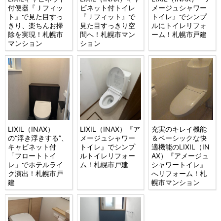
付便器『Ｊフィッ
ビネット付トイレ
メージュシャワー
ト』で見た目すっ
『Ｊフィット』で
トイレ』でシンプ
きり、楽ちんお掃
見た目すっきり空
ルにトイレリフォ
除を実現！札幌市
間へ！札幌市マン
ーム！札幌市戸建
マンション
ション
LIXIL（INAX）
LIXIL（INAX）『ア
充実のキレイ機能
の“浮き浮きする”、
メージュシャワー
＆ベーシックな快
キャビネット付
トイレ』でシンプ
適機能のLIXIL（IN
「フロートトイ
ルトイレリフォー
AX）『アメージュ
レ」でホテルライ
ム！札幌市戸建
シャワートイレ』
ク演出！札幌市戸
へリフォーム！札
建
幌市マンション