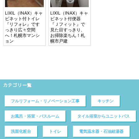
LIXIL（INAX）キャ
LIXIL（INAX）キャ
ビネット付トイレ
ビネット付便器
『リフォレ』です
『Ｊフィット』で
っきり広々空間
見た目すっきり、
へ！札幌市マンシ
お掃除楽ちん！札
ョン
幌市戸建
カテゴリ一覧
フルリフォーム・リノベーション工事
キッチン
お風呂・浴室・バスルーム
タイル浴室からユニットバス
洗面化粧台
トイレ
電気温水器・石油給湯器