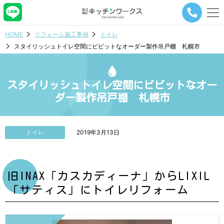
メ
ニ
ュ
HOME
リフォーム施工事例
トイレ
ー
スタイリッシュトイレ空間にビビットなオーダー製作吊戸棚 札幌市
ナ
ビ
ゲ
ー
スタイリッシュトイレ空間にビビットなオー
シ
ダー製作吊戸棚 札幌市
ョ
ン
ボ
タ
トイレ
2019年3月13日
ン
旧INAX「カスカディーナ」からLIXIL
「サティス」にトイレリフォーム