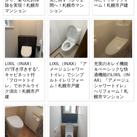
除を実現！札幌市
間へ！札幌市マン
ーム！札幌市戸建
マンション
ション
LIXIL（INAX）
LIXIL（INAX）『ア
充実のキレイ機能
の“浮き浮きする”、
メージュシャワー
＆ベーシックな快
キャビネット付
トイレ』でシンプ
適機能のLIXIL（IN
「フロートトイ
ルトイレリフォー
AX）『アメージュ
レ」でホテルライ
ム！札幌市戸建
シャワートイレ』
ク演出！札幌市戸
へリフォーム！札
建
幌市マンション