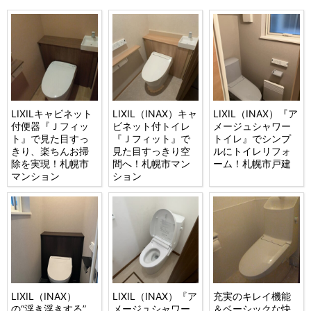
LIXILキャビネット
LIXIL（INAX）キャ
LIXIL（INAX）『ア
付便器『Ｊフィッ
ビネット付トイレ
メージュシャワー
ト』で見た目すっ
『Ｊフィット』で
トイレ』でシンプ
きり、楽ちんお掃
見た目すっきり空
ルにトイレリフォ
除を実現！札幌市
間へ！札幌市マン
ーム！札幌市戸建
マンション
ション
LIXIL（INAX）
LIXIL（INAX）『ア
充実のキレイ機能
の“浮き浮きする”、
メージュシャワー
＆ベーシックな快