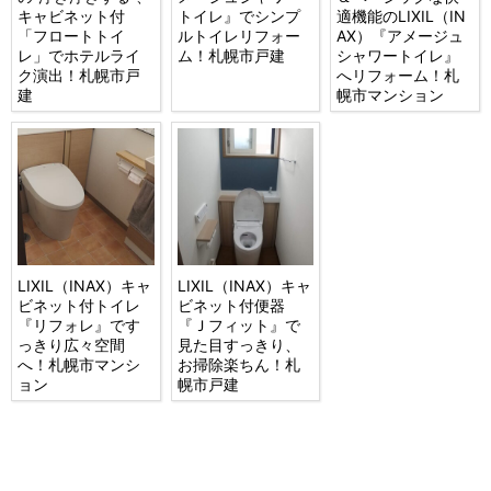
キャビネット付
トイレ』でシンプ
適機能のLIXIL（IN
「フロートトイ
ルトイレリフォー
AX）『アメージュ
レ」でホテルライ
ム！札幌市戸建
シャワートイレ』
ク演出！札幌市戸
へリフォーム！札
建
幌市マンション
LIXIL（INAX）キャ
LIXIL（INAX）キャ
ビネット付トイレ
ビネット付便器
『リフォレ』です
『Ｊフィット』で
っきり広々空間
見た目すっきり、
へ！札幌市マンシ
お掃除楽ちん！札
ョン
幌市戸建