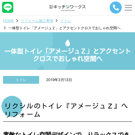
メ
ニ
ュ
HOME
リフォーム施工事例
トイレ
ー
一体型トイレ「アメージュＺ」とアクセントクロスでおしゃれ空間へ
ナ
ビ
ゲ
ー
一体型トイレ「アメージュＺ」とアクセント
シ
クロスでおしゃれ空間へ
ョ
ン
ボ
タ
トイレ
2019年3月13日
ン
リクシルのトイレ『アメージュＺ』へ
リフォーム
素敵なトイレ空間デザインで、りラックスでき