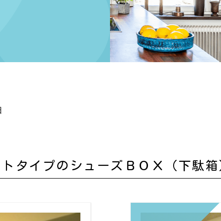
日
ートタイプのシューズＢＯＸ（下駄箱