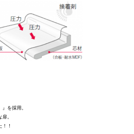
〕』を採用。
な扉。
た！！