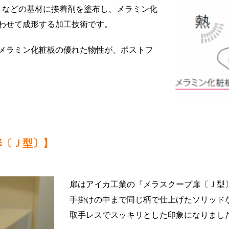
F などの基材に接着剤を塗布し、メラミン化
わせて成形する加工技術です。
メラミン化粧板の優れた物性が、ポストフ
扉〔Ｊ型〕】
扉はアイカ工業の『メラスクープ扉〔Ｊ型
手掛けの中まで同じ柄で仕上げたソリッド
取手レスでスッキリとした印象になりまし