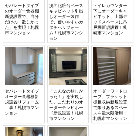
セパレートタイプ
洗面化粧台ベース
トイレカウンター
のオーダー食器棚
キャビネット引出
下にオーダーキャ
新規設置で、自分
しオーダー製作
ビネット、上部デ
だけの「欲しかっ
で、使いやすいカ
ッドスペースに吊
た」を実現！札幌
タチへリフォー
戸棚新規設置！札
市マンション
ム！札幌市マンシ
幌市マンション
ョン
セパレートタイプ
「こんなの欲しか
オーダーワードロ
オーダー食器棚新
った！」を実現し
ーブ、ブラケット
規設置リフォーム
た、こだわりのオ
棚板収納新規設置
工事！札幌市マン
ーダーテレビボー
で限りあるスペー
ション
ド新規設置！札幌
スを最大限活用！
市マンション
札幌市マンション