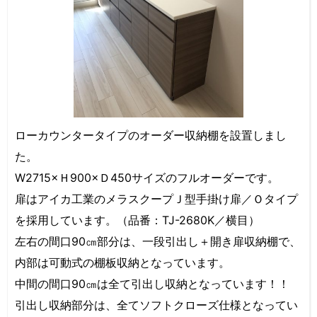
ローカウンタータイプのオーダー収納棚を設置しまし
た。
W2715×Ｈ900×Ｄ450サイズのフルオーダーです。
扉はアイカ工業のメラスクープＪ型手掛け扉／Ｏタイプ
を採用しています。（品番：TJ-2680K／横目）
左右の間口90㎝部分は、一段引出し＋開き扉収納棚で、
内部は可動式の棚板収納となっています。
中間の間口90㎝は全て引出し収納となっています！！
引出し収納部分は、全てソフトクローズ仕様となってい