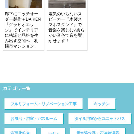
廊下にニッチオー
電気のいらないス
ダー製作＋DAIKEN
ピーカー『木製ス
『グラビオエッ
マホスタンド』で
ジ』でインテリア
音楽を楽しむ♪柔ら
に格調と品格を生
かい音色で音を響
み出す空間へ！札
かせます！
幌市マンション
カテゴリ一覧
フルリフォーム・リノベーション工事
キッチン
お風呂・浴室・バスルーム
タイル浴室からユニットバス
洗面化粧台
トイレ
電気温水器・石油給湯器