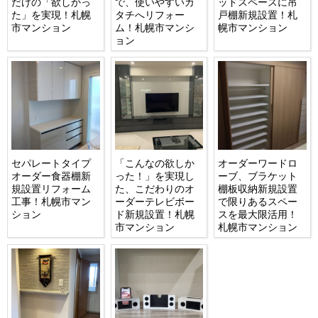
だけの「欲しかっ
で、使いやすいカ
ッドスペースに吊
た」を実現！札幌
タチへリフォー
戸棚新規設置！札
市マンション
ム！札幌市マンシ
幌市マンション
ョン
セパレートタイプ
「こんなの欲しか
オーダーワードロ
オーダー食器棚新
った！」を実現し
ーブ、ブラケット
規設置リフォーム
た、こだわりのオ
棚板収納新規設置
工事！札幌市マン
ーダーテレビボー
で限りあるスペー
ション
ド新規設置！札幌
スを最大限活用！
市マンション
札幌市マンション