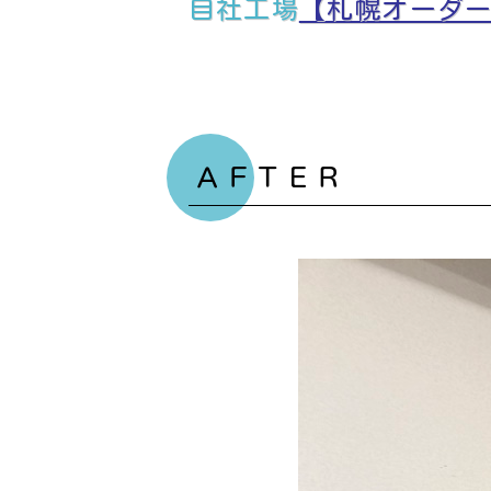
自社工場
【札幌オーダー
ＡＦＴＥＲ