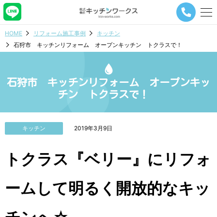
メ
ニ
ュ
HOME
リフォーム施工事例
キッチン
ー
石狩市 キッチンリフォーム オープンキッチン トクラスで！
ナ
ビ
ゲ
ー
石狩市 キッチンリフォーム オープンキッ
シ
チン トクラスで！
ョ
ン
ボ
タ
キッチン
2019年3月9日
ン
トクラス『ベリー』にリフォ
ームして明るく開放的なキッ