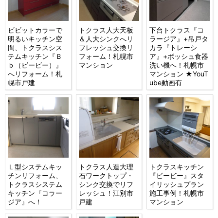
ビビットカラーで
トクラス人大天板
下台トクラス『コ
明るいキッチン空
＆人大シンクへリ
ラージア』+吊戸タ
間、トクラスシス
フレッシュ交換リ
カラ『トレーシ
テムキッチン『Ｂ
フォーム！札幌市
ア』+ボッシュ食器
ｂ（ビービー）』
マンション
洗い機へ！札幌市
へリフォーム！札
マンション ★YouT
幌市戸建
ube動画有
Ｌ型システムキッ
トクラス人造大理
トクラスキッチン
チンリフォーム、
石ワークトップ・
『ビービー』スタ
トクラスシステム
シンク交換でリフ
イリッシュプラン
キッチン『コラー
レッシュ！江別市
施工事例！札幌市
ジア』へ！
戸建
マンション