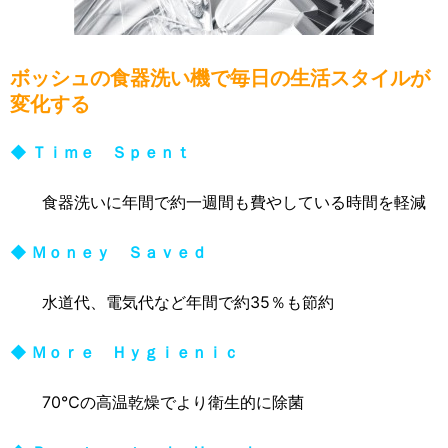
ボッシュの食器洗い機で毎日の生活スタイルが
変化する
◆ Ｔｉｍｅ Ｓｐｅｎｔ
食器洗いに年間で約一週間も費やしている時間を軽減
◆ Ｍｏｎｅｙ Ｓａｖｅｄ
水道代、電気代など年間で約35％も節約
◆ Ｍｏｒｅ Ｈｙｇｉｅｎｉｃ
70℃の高温乾燥でより衛生的に除菌