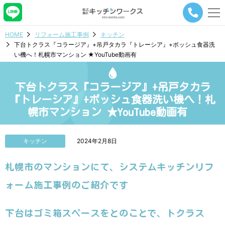
メ
ニ
ュ
HOME
リフォーム施工事例
キッチン
ー
下台トクラス『コラージア』+吊戸タカラ『トレーシア』+ボッシュ食器洗
ナ
い機へ！札幌市マンション ★YouTube動画有
ビ
ゲ
ー
下台トクラス『コラージア』+吊戸タカラ
シ
ョ
『トレーシア』+ボッシュ食器洗い機へ！札
ン
幌市マンション ★YouTube動画有
ボ
タ
ン
キッチン
2024年2月8日
札幌市のマンションにて、システムキッチンリフ
ォーム施工事例のご紹介です
下台はゴミ箱スペースをとのことで、トクラス