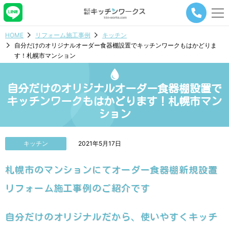
メ
ニ
ュ
HOME
リフォーム施工事例
キッチン
ー
自分だけのオリジナルオーダー食器棚設置でキッチンワークもはかどりま
ナ
す！札幌市マンション
ビ
ゲ
ー
自分だけのオリジナルオーダー食器棚設置で
シ
ョ
キッチンワークもはかどります！札幌市マン
ン
ション
ボ
タ
ン
キッチン
2021年5月17日
札幌市のマンションにてオーダー食器棚新規設置
リフォーム施工事例のご紹介です
自分だけのオリジナルだから、使いやすくキッチ