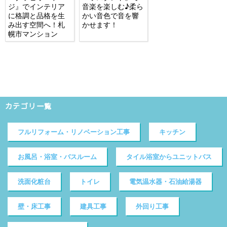
ジ』でインテリア
音楽を楽しむ♪柔ら
に格調と品格を生
かい音色で音を響
み出す空間へ！札
かせます！
幌市マンション
カテゴリ一覧
フルリフォーム・リノベーション工事
キッチン
お風呂・浴室・バスルーム
タイル浴室からユニットバス
洗面化粧台
トイレ
電気温水器・石油給湯器
壁・床工事
建具工事
外回り工事