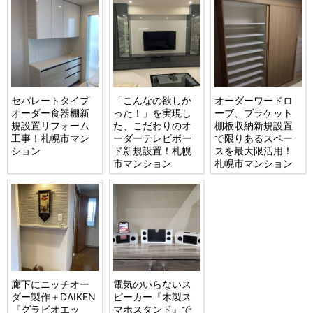
セパレートタイプ
「こんなの欲しか
オーダーワードロ
オーダー食器棚新
った！」を実現し
ーブ、ブラケット
規設置リフォーム
た、こだわりのオ
棚板収納新規設置
工事！札幌市マン
ーダーテレビボー
で限りあるスペー
ション
ド新規設置！札幌
スを最大限活用！
市マンション
札幌市マンション
廊下にニッチオー
電気のいらないス
ダー製作＋DAIKEN
ピーカー『木製ス
『グラビオエッ
マホスタンド』で