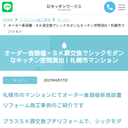
メ
ニ
ュ
HOME
リフォーム施工事例
キッチン
ー
オーダー食器棚・ＳＫ扉交換でシックモダンなキッチン空間演出！札幌市マ
ナ
ンション
ビ
ゲ
ー
シ
オーダー食器棚・ＳＫ扉交換でシックモダン
ョ
なキッチン空間演出！札幌市マンション
ン
ボ
タ
ン
キッチン
2021年6月17日
札幌市のマンションにてオーダー食器棚新規設置
リフォーム施工事例のご紹介です
プラスＳＫ扉交換プチリフォームで、シックモダ