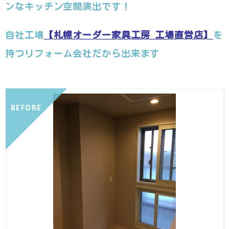
ンなキッチン空間演出です！
自社工場
【札幌オーダー家具工房 工場直営店】
を
持つリフォーム会社だから出来ます
BEFORE