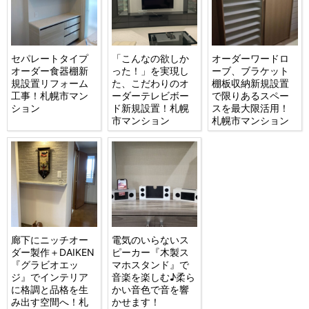
セパレートタイプ
「こんなの欲しか
オーダーワードロ
オーダー食器棚新
った！」を実現し
ーブ、ブラケット
規設置リフォーム
た、こだわりのオ
棚板収納新規設置
工事！札幌市マン
ーダーテレビボー
で限りあるスペー
ション
ド新規設置！札幌
スを最大限活用！
市マンション
札幌市マンション
廊下にニッチオー
電気のいらないス
ダー製作＋DAIKEN
ピーカー『木製ス
『グラビオエッ
マホスタンド』で
ジ』でインテリア
音楽を楽しむ♪柔ら
に格調と品格を生
かい音色で音を響
み出す空間へ！札
かせます！