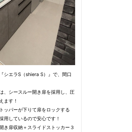
エラS（shiera S）』で、間口
は、シースルー開き扉を採用し、圧
えます！
トッパーが下りて扉をロックする
採用しているので安心です！
開き扉収納＋スライドストッカー３