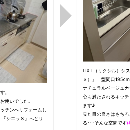
LIXIL（リクシル）シ
Ｓ）』Ｉ型間口195c
ナチュラルベージュカ
です。
心も満たされるキッチ
をお使いでした。
ます♪
キッチンへリフォームし
見た目の良さはもちろ
ル）『シエラＳ』へとリ
る･･･そんな空間です
(