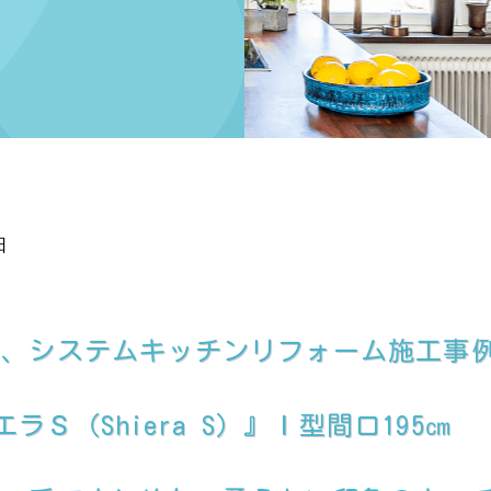
日
て、システムキッチンリフォーム施工事
ラＳ（Shiera S）』Ｉ型間口195㎝