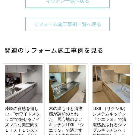
キッチン一覧へ戻る
リフォーム施工事例一覧へ戻る
関連のリフォーム施工事例を見る
漆喰の質感を愉し
木の温もりと清潔
LIXIL（リクシル）
む、“ホワイトスタ
感が調和のとれ
システムキッチン
ッコ”で魅せるノイ
た、居心地のよい
『シエラＳ』で清
ズレスな美空間を
キッチンLIXIL『シ
潔感あふれるシン
ＬＩＸＩＬシステ
エラＳ』で過ごす
プルキッチンへ！