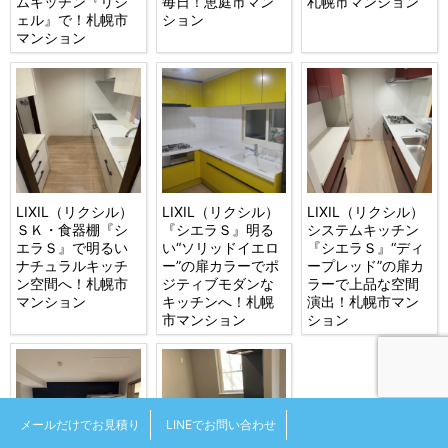
ムキッチン『リシ
毎日！恵庭市マン
札幌市マンション
ェル』で！札幌市
ション
マンション
LIXIL（リクシル）
LIXIL（リクシル）
LIXIL（リクシル）
ＳＫ・食器棚『シ
『シエラＳ』明る
システムキッチン
エラＳ』で明るい
い“ソリッドイエロ
『シエラＳ』“ディ
ナチュラルキッチ
ー”の扉カラーでポ
ープレッド”の扉カ
ン空間へ！札幌市
ジティブモダンな
ラーで上品な空間
マンション
キッチンへ！札幌
演出！札幌市マン
市マンション
ション
メールだけでお見積り
LINEでお問い合わせ