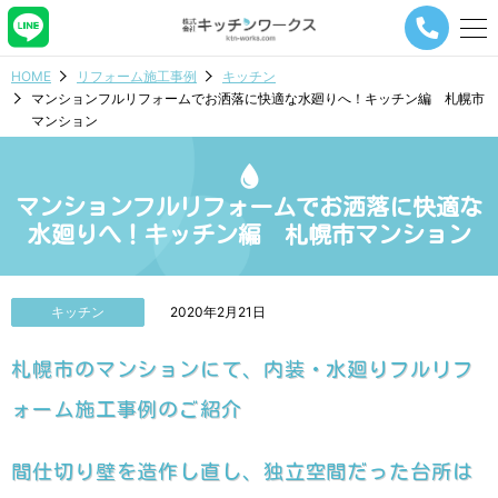
メ
ニ
ュ
HOME
リフォーム施工事例
キッチン
ー
マンションフルリフォームでお洒落に快適な水廻りへ！キッチン編 札幌市
ナ
マンション
ビ
ゲ
ー
シ
マンションフルリフォームでお洒落に快適な
ョ
水廻りへ！キッチン編 札幌市マンション
ン
ボ
タ
ン
キッチン
2020年2月21日
札幌市のマンションにて、内装・水廻りフルリフ
ォーム施工事例のご紹介
間仕切り壁を造作し直し、独立空間だった台所は