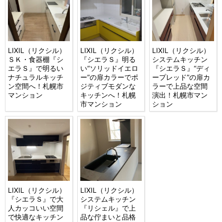
LIXIL（リクシル）
LIXIL（リクシル）
LIXIL（リクシル）
ＳＫ・食器棚『シ
『シエラＳ』明る
システムキッチン
エラＳ』で明るい
い“ソリッドイエロ
『シエラＳ』“ディ
ナチュラルキッチ
ー”の扉カラーでポ
ープレッド”の扉カ
ン空間へ！札幌市
ジティブモダンな
ラーで上品な空間
マンション
キッチンへ！札幌
演出！札幌市マン
市マンション
ション
LIXIL（リクシル）
LIXIL（リクシル）
『シエラＳ』で大
システムキッチン
人カッコいい空間
『リシェル』で上
で快適なキッチン
品な佇まいと品格