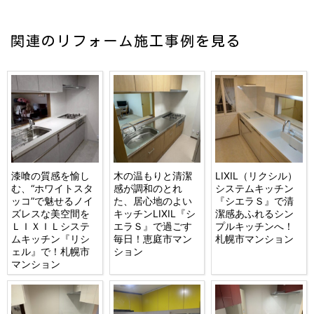
関連のリフォーム施工事例を見る
漆喰の質感を愉し
木の温もりと清潔
LIXIL（リクシル）
む、“ホワイトスタ
感が調和のとれ
システムキッチン
ッコ”で魅せるノイ
た、居心地のよい
『シエラＳ』で清
ズレスな美空間を
キッチンLIXIL『シ
潔感あふれるシン
ＬＩＸＩＬシステ
エラＳ』で過ごす
プルキッチンへ！
ムキッチン『リシ
毎日！恵庭市マン
札幌市マンション
ェル』で！札幌市
ション
マンション