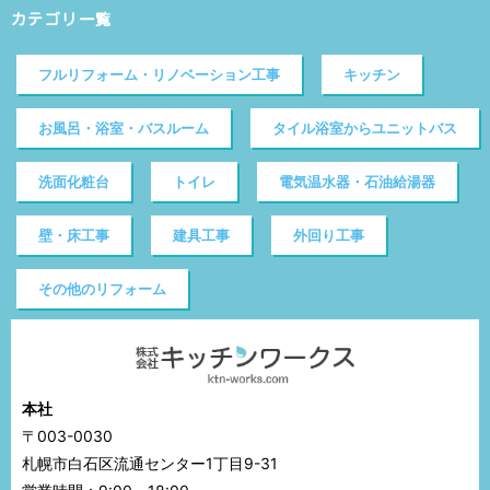
カテゴリ一覧
フルリフォーム・リノベーション工事
キッチン
お風呂・浴室・バスルーム
タイル浴室からユニットバス
洗面化粧台
トイレ
電気温水器・石油給湯器
壁・床工事
建具工事
外回り工事
その他のリフォーム
本社
〒003-0030
札幌市白石区流通センター1丁目9-31