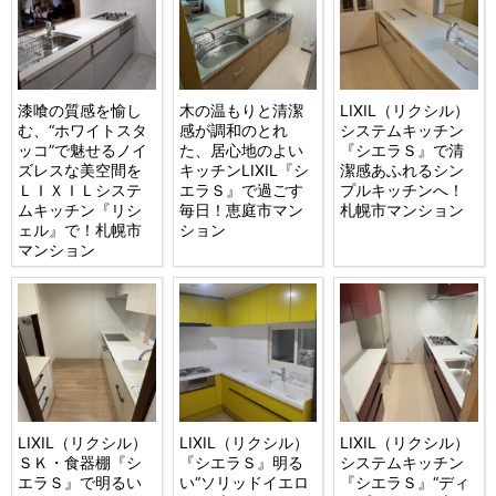
漆喰の質感を愉し
木の温もりと清潔
LIXIL（リクシル）
む、“ホワイトスタ
感が調和のとれ
システムキッチン
ッコ”で魅せるノイ
た、居心地のよい
『シエラＳ』で清
ズレスな美空間を
キッチンLIXIL『シ
潔感あふれるシン
ＬＩＸＩＬシステ
エラＳ』で過ごす
プルキッチンへ！
ムキッチン『リシ
毎日！恵庭市マン
札幌市マンション
ェル』で！札幌市
ション
マンション
LIXIL（リクシル）
LIXIL（リクシル）
LIXIL（リクシル）
ＳＫ・食器棚『シ
『シエラＳ』明る
システムキッチン
エラＳ』で明るい
い“ソリッドイエロ
『シエラＳ』“ディ