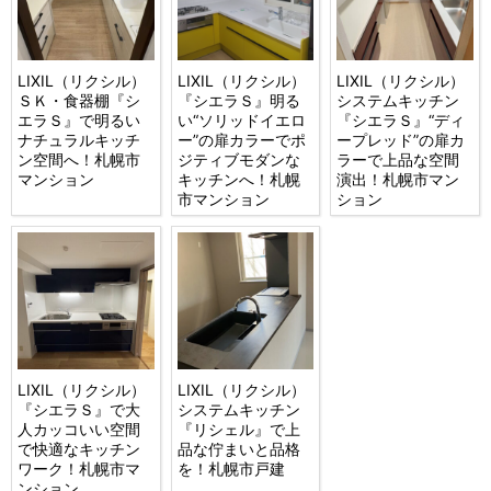
LIXIL（リクシル）
LIXIL（リクシル）
LIXIL（リクシル）
ＳＫ・食器棚『シ
『シエラＳ』明る
システムキッチン
エラＳ』で明るい
い“ソリッドイエロ
『シエラＳ』“ディ
ナチュラルキッチ
ー”の扉カラーでポ
ープレッド”の扉カ
ン空間へ！札幌市
ジティブモダンな
ラーで上品な空間
マンション
キッチンへ！札幌
演出！札幌市マン
市マンション
ション
LIXIL（リクシル）
LIXIL（リクシル）
『シエラＳ』で大
システムキッチン
人カッコいい空間
『リシェル』で上
で快適なキッチン
品な佇まいと品格
ワーク！札幌市マ
を！札幌市戸建
ンション