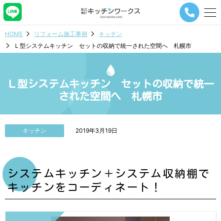
メ
ニ
ュ
HOME
リフォーム施工事例
キッチン
ー
Ｌ型システムキッチン セットの収納で統一された空間へ 札幌市
ナ
ビ
ゲ
ー
Ｌ型システムキッチン セットの収納で統一
シ
された空間へ 札幌市
ョ
ン
ボ
タ
キッチン
2019年3月19日
ン
システムキッチン＋システム収納棚で
キッチンをコーディネート！