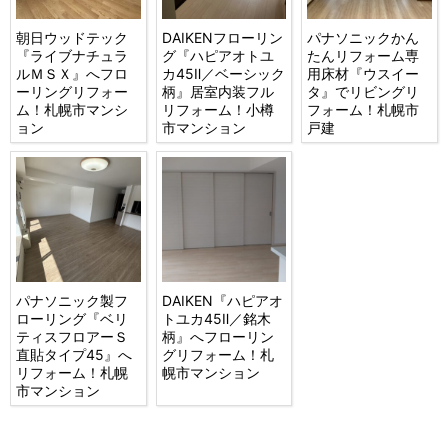
朝日ウッドテック
DAIKENフローリン
パナソニックかん
『ライブナチュラ
グ『ハピアオトユ
たんリフォーム専
ルＭＳＸ』へフロ
カ45Ⅱ／ベーシック
用床材『ウスイー
ーリングリフォー
柄』居室内装フル
タ』でリビングリ
ム！札幌市マンシ
リフォーム！小樽
フォーム！札幌市
ョン
市マンション
戸建
パナソニック製フ
DAIKEN『ハピアオ
ローリング『ベリ
トユカ45Ⅱ／銘木
ティスフロアーＳ
柄』へフローリン
直貼タイプ45』へ
グリフォーム！札
リフォーム！札幌
幌市マンション
市マンション