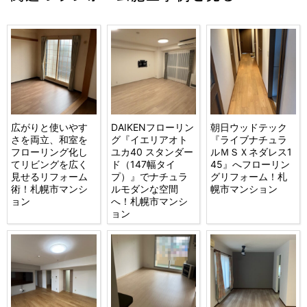
広がりと使いやす
DAIKENフローリン
朝日ウッドテック
さを両立、和室を
グ『イエリアオト
『ライブナチュラ
フローリング化し
ユカ40 スタンダー
ルＭＳＸネダレス1
てリビングを広く
ド（147幅タイ
45』へフローリン
見せるリフォーム
プ）』でナチュラ
グリフォーム！札
術！札幌市マンシ
ルモダンな空間
幌市マンション
ョン
へ！札幌市マンシ
ョン