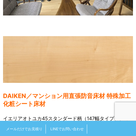
DAIKEN／マンション用直張防音床材 特殊加工
化粧シート床材
イエリアオトユカ45スタンダード柄（147幅タイプ）、ミ
ルベージュ色を採用しています。階下への音を軽減する防
メールだけでお見積り
LINEでお問い合わせ