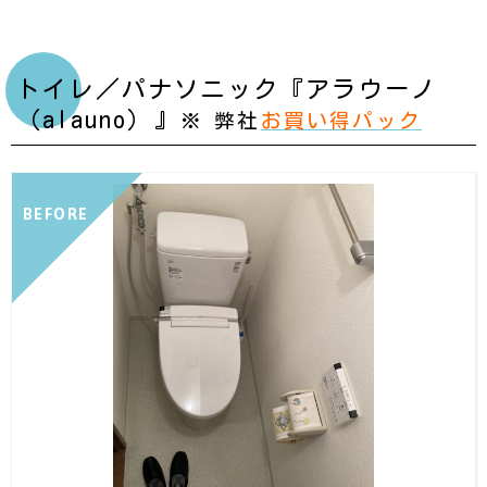
トイレ／パナソニック『アラウーノ
（alauno）』
※ 弊社
お買い得パック
BEFORE