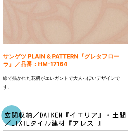
サンゲツ
PLAIN & PATTERN『
グレタフロー
ラ』／品番：HM-17164
線で描かれた花柄がエレガントで大人っぽいデザインで
す。
玄関収納／DAIKEN『イエリア』・土間
／LIXILタイル建材『アレス 』