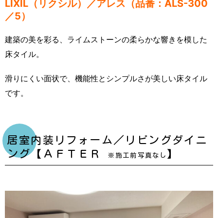
LIXIL（リクシル）／アレス（品番：ALS-300
／5）
建築の美を彩る、ライムストーンの柔らかな響きを模した
床タイル。
滑りにくい面状で、機能性とシンプルさが美しい床タイル
です。
居室内装リフォーム／リビングダイニ
ング【ＡＦＴＥＲ
】
※施工前写真なし