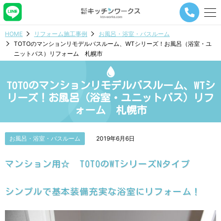
メ
ニ
ュ
HOME
リフォーム施工事例
お風呂・浴室・バスルーム
ー
TOTOのマンションリモデルバスルーム、WTシリーズ！お風呂（浴室・ユ
ナ
ニットバス）リフォーム 札幌市
ビ
ゲ
ー
TOTOのマンションリモデルバスルーム、WTシ
シ
ョ
リーズ！お風呂（浴室・ユニットバス）リフ
ン
ォーム 札幌市
ボ
タ
ン
お風呂・浴室・バスルーム
2019年6月6日
マンション用☆ TOTOのWTシリーズNタイプ
シンプルで基本装備充実な浴室にリフォーム！