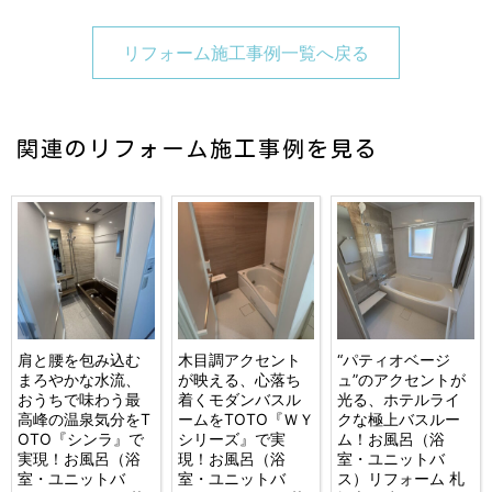
リフォーム施工事例一覧へ戻る
関連のリフォーム施工事例を見る
肩と腰を包み込む
木目調アクセント
“パティオベージ
まろやかな水流、
が映える、心落ち
ュ”のアクセントが
おうちで味わう最
着くモダンバスル
光る、ホテルライ
高峰の温泉気分をT
ームをTOTO『ＷＹ
クな極上バスルー
OTO『シンラ』で
シリーズ』で実
ム！お風呂（浴
実現！お風呂（浴
現！お風呂（浴
室・ユニットバ
室・ユニットバ
室・ユニットバ
ス）リフォーム 札