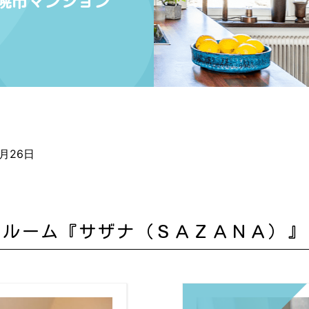
幌市マンション
2月26日
スルーム『サザナ（ＳＡＺＡＮＡ）』