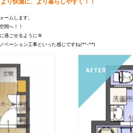
！より快適に、より暮らしやすく！！
ォームします。
空間へ！！
に過ごせるように☆
ベーション工事といった感じですね(*^-^*)
AFTER