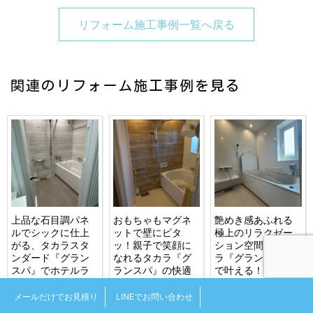
リフォーム施工事例一覧へ戻る
関連のリフォーム施工事例を見る
上品な石目調パネ
おもちゃもマグネ
艶めき感あふれる
ルでシックに仕上
ットで壁にピタ
極上のリラクゼー
がる、タカラスタ
ッ！親子で笑顔に
ション空間をタカ
ンダード『グラン
なれるタカラ『グ
ラ『グランスパ』
スパ』でホテルラ
ランスパ』の快適
で叶える！お風呂
イクな浴室へ！お
バスタイム！お風
（システムバス・
風呂（浴室・ユニ
呂（浴室・ユニッ
ユニットバス）リ
メールだけでお見積り
LINEでお問い合わせ
ットバス）リフォ
トバス）リフォー
フォーム 札幌市戸