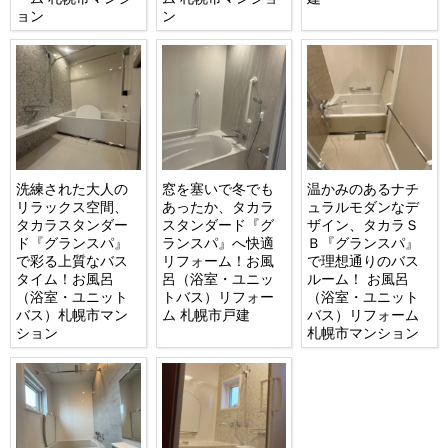
ョン
ン
洗練された大人の
窓を塞いで冬でも
温かみのあるナチ
リラックス空間、
あったか、タカラ
ュラルモダンなデ
タカラスタンダー
スタンダード『グ
ザイン、タカラＳ
ド『グランスパ』
ランスパ』へ快適
Ｂ『グランスパ』
で彩る上質なバス
リフォーム！お風
で理想通りのバス
タイム！お風呂
呂（浴室・ユニッ
ルーム！ お風呂
（浴室・ユニット
トバス）リフォー
（浴室・ユニット
バス）札幌市マン
ム 札幌市戸建
バス）リフォーム
ション
札幌市マンション