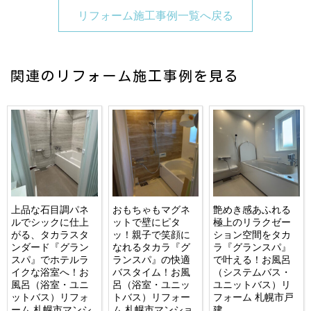
リフォーム施工事例一覧へ戻る
関連のリフォーム施工事例を見る
上品な石目調パネ
おもちゃもマグネ
艶めき感あふれる
ルでシックに仕上
ットで壁にピタ
極上のリラクゼー
がる、タカラスタ
ッ！親子で笑顔に
ション空間をタカ
ンダード『グラン
なれるタカラ『グ
ラ『グランスパ』
スパ』でホテルラ
ランスパ』の快適
で叶える！お風呂
イクな浴室へ！お
バスタイム！お風
（システムバス・
風呂（浴室・ユニ
呂（浴室・ユニッ
ユニットバス）リ
ットバス）リフォ
トバス）リフォー
フォーム 札幌市戸
ーム 札幌市マンシ
ム 札幌市マンショ
建