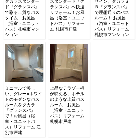
タカラスタンダー
スタンダード『グ
ザイン、タカラＳ
ド『グランスパ』
ランスパ』へ快適
Ｂ『グランスパ』
で彩る上質なバス
リフォーム！お風
で理想通りのバス
タイム！お風呂
呂（浴室・ユニッ
ルーム！ お風呂
（浴室・ユニット
トバス）リフォー
（浴室・ユニット
バス）札幌市マン
ム 札幌市戸建
バス）リフォーム
ション
札幌市マンション
ミニマルで美し
上品なテラゾー柄
い、グレー×ホワイ
が映える、ホテル
トのモダンなバス
のような上質バス
ルームをタカラ
ルーム！お風呂
『グランスパ』
（浴室・ユニット
で！お風呂（浴
バス）リフォーム
室・ユニットバ
札幌市戸建
ス）リフォーム 江
別市戸建