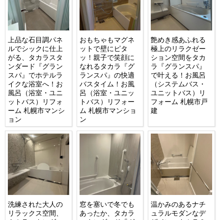
上品な石目調パネ
おもちゃもマグネ
艶めき感あふれる
ルでシックに仕上
ットで壁にピタ
極上のリラクゼー
がる、タカラスタ
ッ！親子で笑顔に
ション空間をタカ
ンダード『グラン
なれるタカラ『グ
ラ『グランスパ』
スパ』でホテルラ
ランスパ』の快適
で叶える！お風呂
イクな浴室へ！お
バスタイム！お風
（システムバス・
風呂（浴室・ユニ
呂（浴室・ユニッ
ユニットバス）リ
ットバス）リフォ
トバス）リフォー
フォーム 札幌市戸
ーム 札幌市マンシ
ム 札幌市マンショ
建
ョン
ン
洗練された大人の
窓を塞いで冬でも
温かみのあるナチ
リラックス空間、
あったか、タカラ
ュラルモダンなデ