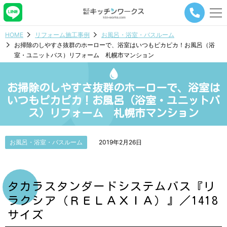
メ
ニ
ュ
HOME
リフォーム施工事例
お風呂・浴室・バスルーム
ー
お掃除のしやすさ抜群のホーローで、浴室はいつもピカピカ！お風呂（浴
ナ
室・ユニットバス）リフォーム 札幌市マンション
ビ
ゲ
ー
お掃除のしやすさ抜群のホーローで、浴室は
シ
ョ
いつもピカピカ！お風呂（浴室・ユニットバ
ン
ス）リフォーム 札幌市マンション
ボ
タ
ン
お風呂・浴室・バスルーム
2019年2月26日
タカラスタンダードシステムバス『リ
ラクシア（ＲＥＬＡＸＩＡ）』／1418
サイズ