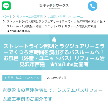
メ
ニ
ュ
HOME
リフォーム施工事例
お風呂・浴室・バスルーム
ー
ストレートライン照明とラグジュアリーミラーでくつろぎ時間を演出するバ
ナ
スルームへ！お風呂（浴室・ユニットバス）リフォーム岩見沢市戸建
ビ
★YouTube動画有
ゲ
ー
シ
ストレートライン照明とラグジュアリーミラ
ョ
ン
ーでくつろぎ時間を演出するバスルームへ！
ボ
お風呂（浴室・ユニットバス）リフォーム岩
タ
見沢市戸建 ★YouTube動画有
ン
お風呂・浴室・バスルーム
2023年7月7日
岩見沢市の戸建住宅にて、システムバスリフォー
ム施工事例のご紹介です