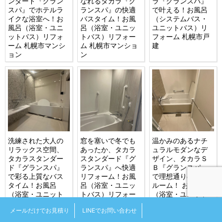
ンダード『グラン
なれるタカラ『グ
ラ『グランスパ』
スパ』でホテルラ
ランスパ』の快適
で叶える！お風呂
イクな浴室へ！お
バスタイム！お風
（システムバス・
風呂（浴室・ユニ
呂（浴室・ユニッ
ユニットバス）リ
ットバス）リフォ
トバス）リフォー
フォーム 札幌市戸
ーム 札幌市マンシ
ム 札幌市マンショ
建
ョン
ン
洗練された大人の
窓を塞いで冬でも
温かみのあるナチ
リラックス空間、
あったか、タカラ
ュラルモダンなデ
タカラスタンダー
スタンダード『グ
ザイン、タカラＳ
ド『グランスパ』
ランスパ』へ快適
Ｂ『グランスパ』
で彩る上質なバス
リフォーム！お風
で理想通りのバス
タイム！お風呂
呂（浴室・ユニッ
ルーム！ お風呂
（浴室・ユニット
トバス）リフォー
（浴室・ユニット
バス）札幌市マン
ム 札幌市戸建
バス）リフォーム
メールだけでお見積り
LINEでお問い合わせ
ション
札幌市マンション