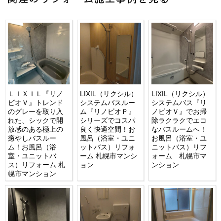
ＬＩＸＩＬ『リノ
LIXIL（リクシル）
LIXIL（リクシル）
ビオＶ』トレンド
システムバスルー
システムバス『リ
のグレーを取り入
ム『リノビオＰ』
ノビオＶ』でお掃
れた、シックで開
シリーズでコスパ
除ラクラクでエコ
放感のある極上の
良く快適空間！お
なバスルームへ！
癒やしバスルー
風呂（浴室・ユニ
お風呂（浴室・ユ
ム！お風呂（浴
ットバス）リフォ
ニットバス）リフ
室・ユニットバ
ーム 札幌市マンシ
ォーム 札幌市マ
ス）リフォーム 札
ョン
ンション
幌市マンション