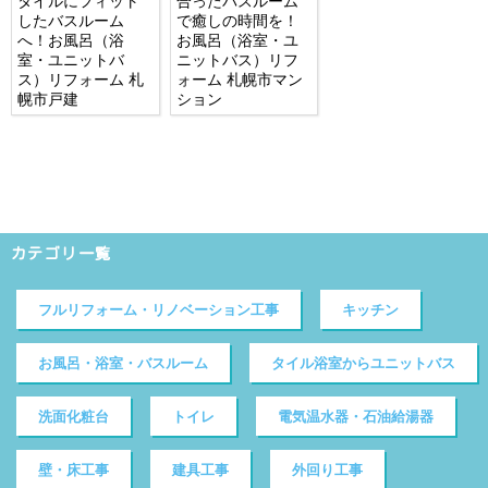
タイルにフィット
合ったバスルーム
したバスルーム
で癒しの時間を！
へ！お風呂（浴
お風呂（浴室・ユ
室・ユニットバ
ニットバス）リフ
ス）リフォーム 札
ォーム 札幌市マン
幌市戸建
ション
カテゴリ一覧
フルリフォーム・リノベーション工事
キッチン
お風呂・浴室・バスルーム
タイル浴室からユニットバス
洗面化粧台
トイレ
電気温水器・石油給湯器
壁・床工事
建具工事
外回り工事