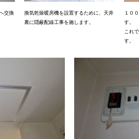
へ交換
換気乾燥暖房機を設置するために、天井
１００
裏に隠蔽配線工事を施します。
す。
これで
す。