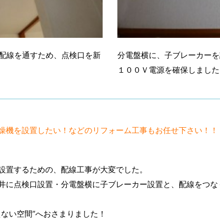
配線を通すため、点検口を新
分電盤横に、子ブレーカーを
１００Ｖ電源を確保しました
燥機を設置したい！などのリフォーム工事もお任せ下さい！！
設置するための、配線工事が大変でした。
井に点検口設置・分電盤横に子ブレーカー設置と、配線をつな
えない空間”へおさまりました！