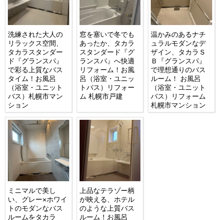
洗練された大人の
窓を塞いで冬でも
温かみのあるナチ
リラックス空間、
あったか、タカラ
ュラルモダンなデ
タカラスタンダー
スタンダード『グ
ザイン、タカラＳ
ド『グランスパ』
ランスパ』へ快適
Ｂ『グランスパ』
で彩る上質なバス
リフォーム！お風
で理想通りのバス
タイム！お風呂
呂（浴室・ユニッ
ルーム！ お風呂
（浴室・ユニット
トバス）リフォー
（浴室・ユニット
バス）札幌市マン
ム 札幌市戸建
バス）リフォーム
ション
札幌市マンション
ミニマルで美し
上品なテラゾー柄
い、グレー×ホワイ
が映える、ホテル
トのモダンなバス
のような上質バス
ルームをタカラ
ルーム！お風呂