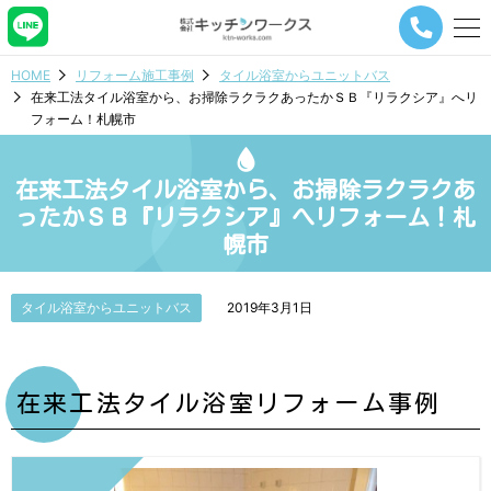
メ
ニ
ュ
HOME
リフォーム施工事例
タイル浴室からユニットバス
ー
在来工法タイル浴室から、お掃除ラクラクあったかＳＢ『リラクシア』へリ
ナ
フォーム！札幌市
ビ
ゲ
ー
在来工法タイル浴室から、お掃除ラクラクあ
シ
ョ
ったかＳＢ『リラクシア』へリフォーム！札
ン
幌市
ボ
タ
ン
タイル浴室からユニットバス
2019年3月1日
在来工法タイル浴室リフォーム事例