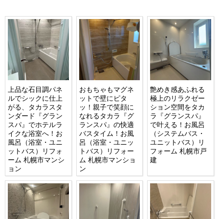
上品な石目調パネ
おもちゃもマグネ
艶めき感あふれる
ルでシックに仕上
ットで壁にピタ
極上のリラクゼー
がる、タカラスタ
ッ！親子で笑顔に
ション空間をタカ
ンダード『グラン
なれるタカラ『グ
ラ『グランスパ』
スパ』でホテルラ
ランスパ』の快適
で叶える！お風呂
イクな浴室へ！お
バスタイム！お風
（システムバス・
風呂（浴室・ユニ
呂（浴室・ユニッ
ユニットバス）リ
ットバス）リフォ
トバス）リフォー
フォーム 札幌市戸
ーム 札幌市マンシ
ム 札幌市マンショ
建
ョン
ン