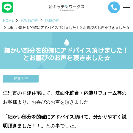
メ
ニ
ュ
HOME
お客様の声
絶賛の声
ー
細かい部分を的確にアドバイス頂けました！とお喜びのお声を頂きました☆
ナ
ビ
ゲ
ー
細かい部分を的確にアドバイス頂けました！
シ
とお喜びのお声を頂きました☆
ョ
ン
ボ
タ
絶賛の声
ン
江別市の戸建住宅にて、
洗面化粧台・内装リフォーム等
の
お客様より、お喜びのお声を頂きました。
「細かい部分を的確にアドバイス頂けて、分かりやすく説
明頂きました！！」
との事でした。