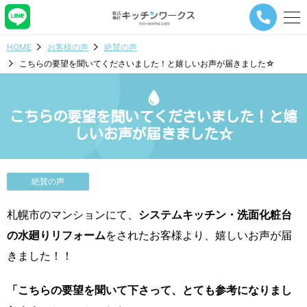
メ
ニ
ュ
HOME
お客様の声
絶賛の声
ー
こちらの要望を聞いてくださいました！と嬉しいお声が届きました☆
ナ
ビ
ゲ
ー
こちらの要望を聞いてくださいました！と嬉
シ
しいお声が届きました☆
ョ
ン
ボ
タ
絶賛の声
ン
札幌市のマンションにて、
システムキッチン・洗面化粧台
の水廻りリフォーム
をされたお客様より、嬉しいお声が届
きました！！
「こちらの要望を聞いて下さって、とても参考になりまし