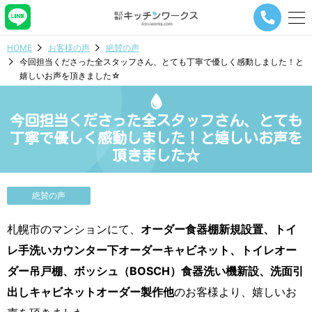
メ
ニ
ュ
HOME
お客様の声
絶賛の声
ー
今回担当くださった全スタッフさん、とても丁寧で優しく感動しました！と
ナ
嬉しいお声を頂きました☆
ビ
ゲ
ー
今回担当くださった全スタッフさん、とても
シ
ョ
丁寧で優しく感動しました！と嬉しいお声を
ン
頂きました☆
ボ
タ
ン
絶賛の声
札幌市のマンションにて、
オーダー食器棚新規設置、トイ
レ手洗いカウンター下オーダーキャビネット、トイレオー
ダー吊戸棚、ボッシュ（BOSCH）食器洗い機新設、洗面引
出しキャビネットオーダー製作他
のお客様より、嬉しいお