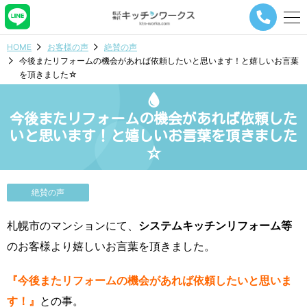
メ
ニ
ュ
HOME
お客様の声
絶賛の声
ー
今後またリフォームの機会があれば依頼したいと思います！と嬉しいお言葉
ナ
を頂きました☆
ビ
ゲ
ー
今後またリフォームの機会があれば依頼した
シ
ョ
いと思います！と嬉しいお言葉を頂きました
ン
☆
ボ
タ
ン
絶賛の声
札幌市のマンションにて、
システムキッチンリフォーム等
のお客様より嬉しいお言葉を頂きました。
『今後またリフォームの機会があれば依頼したいと思いま
す！』
との事。