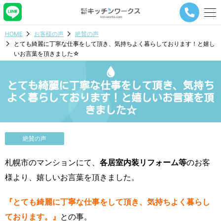
メ
ニ
ュ
HOME
お客様の声
絶賛の声
ー
とても綺麗に丁寧な仕事をして頂き、気持ちよく暮らしております！と嬉し
ナ
いお言葉を頂きました☆
ビ
ゲ
ー
とても綺麗に丁寧な仕事をして頂き、気持ち
シ
ョ
よく暮らしております！と嬉しいお言葉を頂
ン
きました☆
ボ
タ
ン
絶賛の声
札幌市のマンションにて、
各居室内装リフォーム等
のお客
様より、嬉しいお言葉を頂きました。
『とても綺麗に丁寧な仕事をして頂き、気持ちよく暮らし
ております。』
との事。