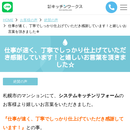
メ
ニ
ュ
HOME
お客様の声
絶賛の声
ー
仕事が速く、丁寧でしっかり仕上げていただき感謝しています！と嬉しいお
ナ
言葉を頂きました☆
ビ
ゲ
ー
仕事が速く、丁寧でしっかり仕上げていただ
シ
ョ
き感謝しています！と嬉しいお言葉を頂きま
ン
した☆
ボ
タ
ン
絶賛の声
札幌市のマンションにて、
システムキッチンリフォーム
の
お客様より嬉しいお言葉をいただきました。
『仕事が速く、丁寧でしっかり仕上げていただき感謝して
います！』
との事。