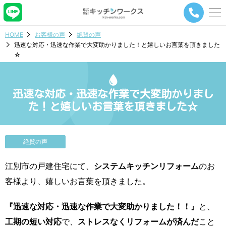
メ
ニ
ュ
HOME
お客様の声
絶賛の声
ー
迅速な対応・迅速な作業で大変助かりました！と嬉しいお言葉を頂きました
ナ
☆
ビ
ゲ
ー
シ
迅速な対応・迅速な作業で大変助かりまし
ョ
た！と嬉しいお言葉を頂きました☆
ン
ボ
タ
ン
絶賛の声
江別市の戸建住宅にて、
システムキッチンリフォーム
のお
客様より、嬉しいお言葉を頂きました。
『迅速な対応・迅速な作業で大変助かりました！！』
と、
工期の短い対応
で、
ストレスなくリフォームが済んだ
こと