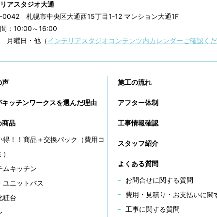
リアスタジオ大通
0-0042
札幌市中央区大通西15丁目1-12 マンション大通1F
：10:00～16:00
 月曜日・他（
インテリアスタジオコンテンツ内カレンダーご確認くだ
の声
施工の流れ
がキッチンワークスを選んだ理由
アフター体制
め商品
工事情報確認
い得！！商品＋交換パック（費用コ
スタッフ紹介
ミ）
よくある質問
テムキッチン
お問合せに関する質問
・ユニットバス
費用・見積り・お支払いに関
化粧台
工事に関する質問
レ