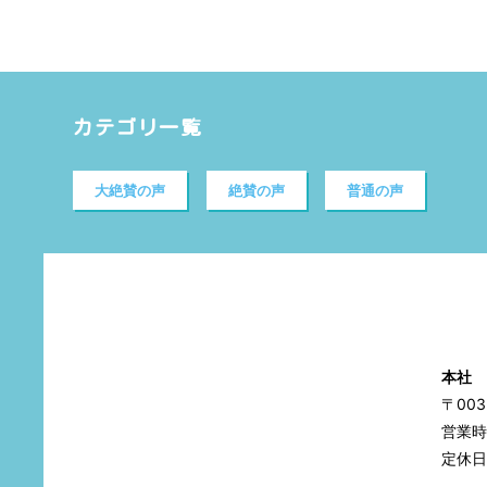
カテゴリ一覧
大絶賛の声
絶賛の声
普通の声
本社
〒00
営業時間
定休日