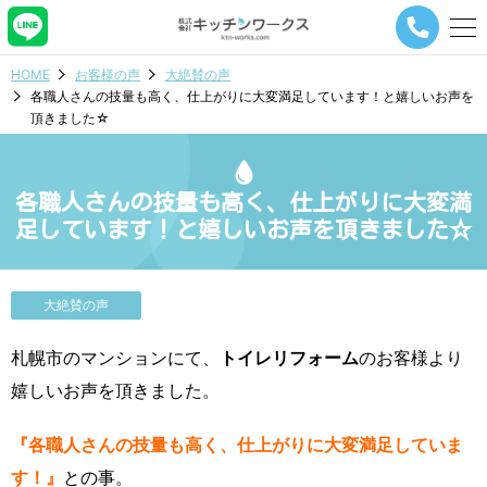
メ
ニ
ュ
HOME
お客様の声
大絶賛の声
ー
各職人さんの技量も高く、仕上がりに大変満足しています！と嬉しいお声を
ナ
頂きました☆
ビ
ゲ
ー
シ
各職人さんの技量も高く、仕上がりに大変満
ョ
足しています！と嬉しいお声を頂きました☆
ン
ボ
タ
ン
大絶賛の声
札幌市のマンションにて、
トイレリフォーム
のお客様より
嬉しいお声を頂きました。
『各職人さんの技量も高く、仕上がりに大変満足していま
す！』
との事。