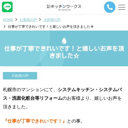
メ
ニ
ュ
HOME
お客様の声
大絶賛の声
ー
仕事が丁寧できれいです！と嬉しいお声を頂きました☆
ナ
ビ
ゲ
ー
仕事が丁寧できれいです！と嬉しいお声を頂
シ
きました☆
ョ
ン
ボ
タ
大絶賛の声
ン
札幌市のマンションにて、
システムキッチン・システムバ
ス・洗面化粧台等リフォーム
のお客様より、嬉しいお声を
頂きました。
『仕事が丁寧できれいです！』
との事。