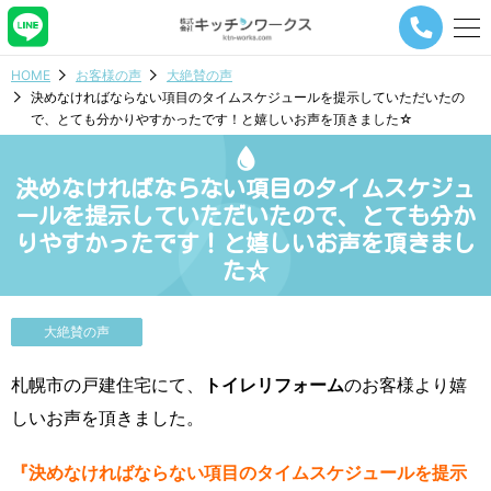
メ
ニ
ュ
HOME
お客様の声
大絶賛の声
ー
決めなければならない項目のタイムスケジュールを提示していただいたの
ナ
で、とても分かりやすかったです！と嬉しいお声を頂きました☆
ビ
ゲ
ー
決めなければならない項目のタイムスケジュ
シ
ョ
ールを提示していただいたので、とても分か
ン
りやすかったです！と嬉しいお声を頂きまし
ボ
た☆
タ
ン
大絶賛の声
札幌市の戸建住宅にて、
トイレリフォーム
のお客様より嬉
しいお声を頂きました。
『決めなければならない項目のタイムスケジュールを提示