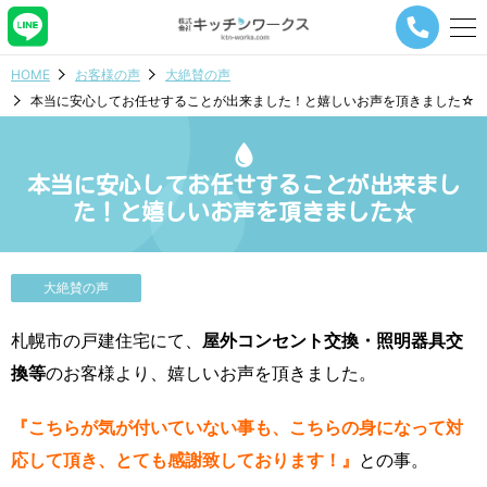
メ
ニ
ュ
HOME
お客様の声
大絶賛の声
ー
本当に安心してお任せすることが出来ました！と嬉しいお声を頂きました☆
ナ
ビ
ゲ
ー
本当に安心してお任せすることが出来まし
シ
た！と嬉しいお声を頂きました☆
ョ
ン
ボ
タ
大絶賛の声
ン
札幌市の戸建住宅にて、
屋外コンセント交換・照明器具交
換等
のお客様より、嬉しいお声を頂きました。
『こちらが気が付いていない事も、こちらの身になって対
応して頂き、とても感謝致しております！』
との事。