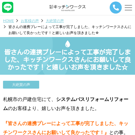
メ
ニ
ュ
HOME
お客様の声
大絶賛の声
ー
皆さんの連携プレーによって工事が完了しました、キッチンワークスさんに
ナ
お願いして良かったです！と嬉しいお声を頂きました☆
ビ
ゲ
ー
皆さんの連携プレーによって工事が完了しま
シ
ョ
した、キッチンワークスさんにお願いして良
ン
かったです！と嬉しいお声を頂きました☆
ボ
タ
ン
大絶賛の声
札幌市の戸建住宅にて、
システムバスリフォームリフォー
ム
のお客様より、嬉しいお声を頂きました。
『皆さんの連携プレーによって工事が完了しました、キッ
チンワークスさんにお願いして良かったです！』
との事。