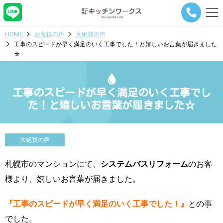
メ
ニ
ュ
HOME
お客様の声
大絶賛の声
ー
工事のスピードが早く満足のいく工事でした！と嬉しいお言葉が届きました
ナ
☆
ビ
ゲ
ー
シ
工事のスピードが早く満足のいく工事でし
ョ
た！と嬉しいお言葉が届きました☆
ン
ボ
タ
ン
大絶賛の声
札幌市のマンションにて、
システムバスリフォーム
のお客
様より、嬉しいお言葉が届きました。
『工事のスピードが早く満足のいく工事でした！』
との事
でした。