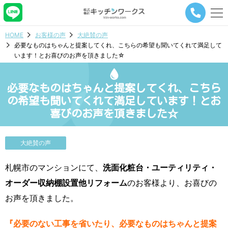
メ
ニ
ュ
HOME
お客様の声
大絶賛の声
ー
必要なものはちゃんと提案してくれ、こちらの希望も聞いてくれて満足して
ナ
います！とお喜びのお声を頂きました☆
ビ
ゲ
ー
必要なものはちゃんと提案してくれ、こちら
シ
ョ
の希望も聞いてくれて満足しています！とお
ン
喜びのお声を頂きました☆
ボ
タ
ン
大絶賛の声
札幌市のマンションにて、
洗面化粧台・ユーティリティ・
オーダー収納棚設置他リフォーム
のお客様より、お喜びの
お声を頂きました。
『必要のない工事を省いたり、必要なものはちゃんと提案