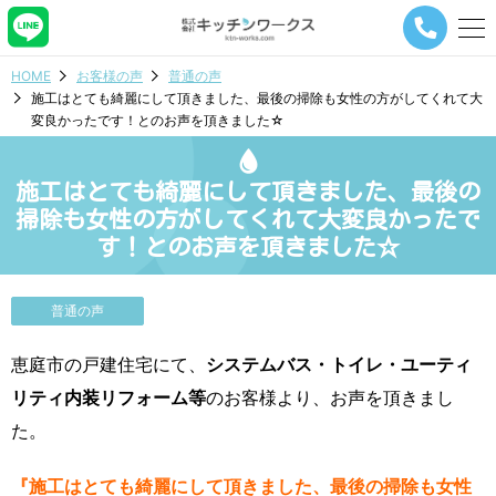
メ
ニ
ュ
HOME
お客様の声
普通の声
ー
施工はとても綺麗にして頂きました、最後の掃除も女性の方がしてくれて大
ナ
変良かったです！とのお声を頂きました☆
ビ
ゲ
ー
施工はとても綺麗にして頂きました、最後の
シ
ョ
掃除も女性の方がしてくれて大変良かったで
ン
す！とのお声を頂きました☆
ボ
タ
ン
普通の声
恵庭市の戸建住宅にて、
システムバス・トイレ・ユーティ
リティ内装リフォーム等
のお客様より、お声を頂きまし
た。
『施工はとても綺麗にして頂きました、最後の掃除も女性